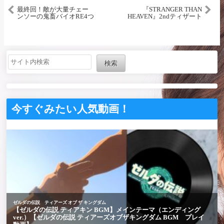
最終回！敵が大量チェー
『STRANGER THAN
ンソーの鬼畜バイオRE4つ
HEAVEN』2ndティザート
いにクライマックス＃５
レーラー
【RESIDENT EVIL 4
CHAINSAW WORLD】
検索
今すぐみたい人気動画！