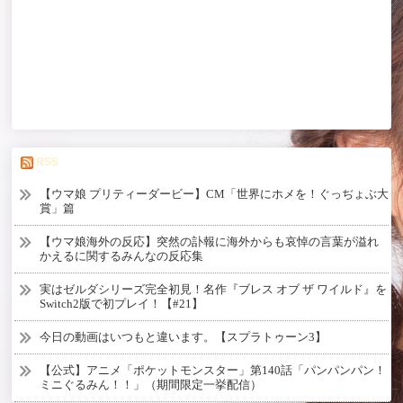
RSS
【ウマ娘 プリティーダービー】CM「世界にホメを！ぐっぢょぶ大
賞」篇
【ウマ娘海外の反応】突然の訃報に海外からも哀悼の言葉が溢れ
かえるに関するみんなの反応集
実はゼルダシリーズ完全初見！名作『ブレス オブ ザ ワイルド』を
Switch2版で初プレイ！【#21】
今日の動画はいつもと違います。【スプラトゥーン3】
【公式】アニメ「ポケットモンスター」第140話「パンパンパン！
ミニぐるみん！！」（期間限定一挙配信）