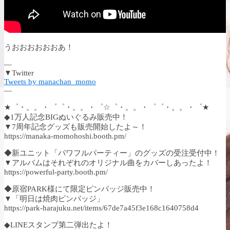
うおおおおおおあ！
—
▼Twitter
Tweets by manachan_momo
—
★゜・。。・゜゜・。。・゜☆゜・。。・゜゜・。。・゜★
◆1万人記念BIGぬいぐるみ販売中！
▼7周年記念グッズも販売開始したよ～！
https://manaka-momohoshi.booth.pm/
◆新ユニット「パワフルパーティー」のグッズの受注受付中！
▼アルバムはそれぞれのオリジナル曲をカバーしあったよ！
https://powerful-party.booth.pm/
◆原宿PARK様にて限定ピンバッジ販売中！
▼「明日は焼肉ピンバッジ」
https://park-harajuku.net/items/67de7a45f3e168c1640758d4
◆LINEスタンプ第二弾出たよ！