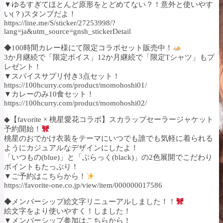
▼ゆるすぎてほとんど原形をとどめてない？！意外と使いやす
い(？)スタンプだよ！
https://line.me/S/sticker/27253998/?
lang=ja&utm_source=gnsh_stickerDetail
◆100時間カレー様にて限定コラボセット販売中！
3か月継続で「限定ボイス」12か月継続で「限定Tシャツ」もプ
レゼント！
▼スパイスサプリ付き3点セット！
https://100hcurry.com/product/momohoshi01/
▼カレーのみ10食セット！
https://100hcurry.com/product/momohoshi02/
◆【favorite × 桃星愛花コラボ】スカラップセーラージャケット
予約開始！
桃星のおでかけ衣装をテーマにいつでも誰でも気軽に着られる
ようにカジュアルなデザインにしたよ！
「いつもの(blue)」と「ぶらっく(black)」の2色展開でこだわり
ポイントもたっぷり！
▼ご予約はこちらから！
https://favorite-one.co.jp/view/item/000000017586
◆メンバーシップ絵文字リニューアルしました！！
絵文字をより使いやすく！しました！
▼メンバーシップ参加はこちらから！