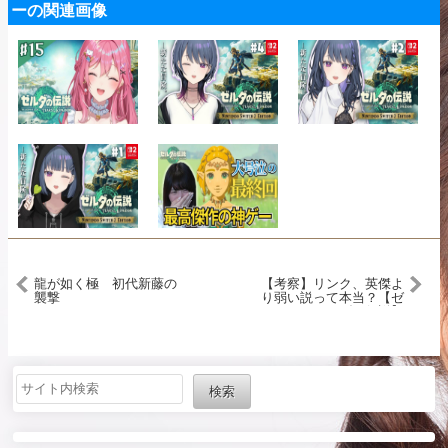
ーの関連画像
龍が如く極 初代新藤の
【考察】リンク、英傑よ
襲撃
り弱い説って本当？【ゼ
ルダの伝説】
検索