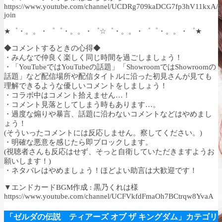
https://www.youtube.com/channel/UCDRg709kaDCG7fp3hV11kxA/
join
★゜・。。・゜゜・。。・゜☆゜・。。・゜゜・。。・゜★
◆コメントするときの心得◆
・みんなで仲良く楽しく同じ時間を過ごしましょう！
・「YouTubeではYouTubeの話題」「ShowroomではShowroomの
話題」など配信場所や配信タイトルに沿った初見さんが見ても
理解できるような優しいコメントをしましょう！
・コラボ中はコメント拾えません…！
・コメント見落としてしまう時もあります…。
・過度な煽りや暴言、話題に沿わないコメントなどはやめまし
ょう！
(そういったコメントには反応しません。察してください。)
・明確な悪意を感じたら即ブロックします。
(視聴者さんも反応はせず、そっと自衛していただきますようお
願いします！)
・ネタバレはやめましょう！ほどよい助言は大歓迎です！
▼エンドカードBGM作成 : 黒乃くれは様
https://www.youtube.com/channel/UCFVkfdFmaOh7BCtrqw8YvaA
「ゼルダの伝説 ティアーズ オブ ザ キングダム」カテゴリ