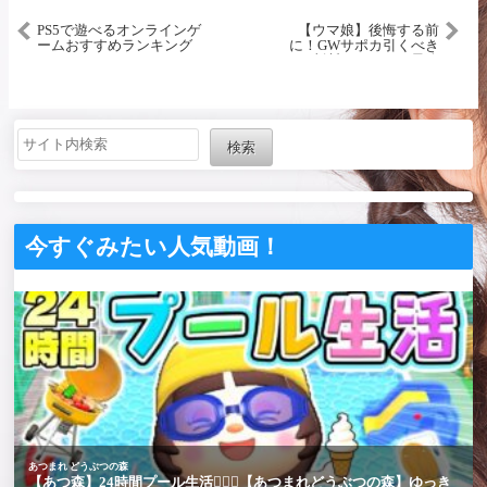
PS5で遊べるオンラインゲ
【ウマ娘】後悔する前
ームおすすめランキング
に！GWサポカ引くべき
か？判断チャート！最終
回答タップダンスシチー/
アグネスデジタル／何凸
から？／性能／比較
【Umamusume 新ガチャ 新
シナリオ無料10連 無料80
検索
連 終了
今すぐみたい人気動画！