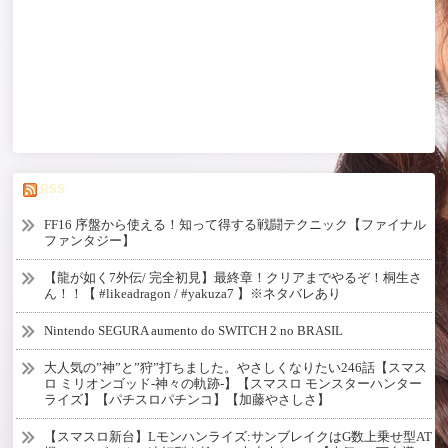
RSS
FF16 序盤から使える！知って得する戦闘テクニック【ファイナル
ファンタジー】
【龍が如く7外伝/ 完全初見】最終章！クリアまでやるぞ！桐生さ
ん！！【 #likeadragon / #yakuza7 】※ネタバレあり
Nintendo SEGURA aumento do SWITCH 2 no BRASIL
大人気の”神”と”狩”打ちました。やさしくなりたい246話【スマス
ロ ミリオンゴッド-神々の軌跡-】【スマスロ モンスターハンター
ライズ】【パチスロパチンコ】【加藤やさしさ】
【スマスロ新台】Lモンハンライズ:サンブレイクはG数上乗せ型AT