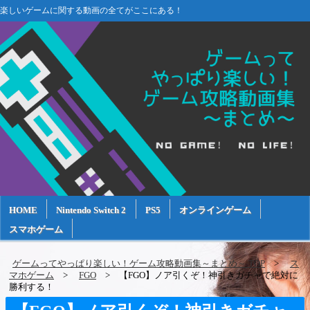
楽しいゲームに関する動画の全てがここにある！
HOME
Nintendo Switch 2
PS5
オンラインゲーム
スマホゲーム
ゲームってやっぱり楽しい！ゲーム攻略動画集～まとめ～ TOP
ス
マホゲーム
FGO
【FGO】ノア引くぞ！神引きガチャで絶対に
勝利する！