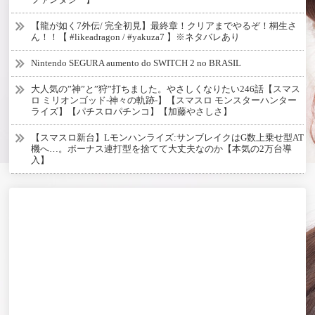
【龍が如く7外伝/ 完全初見】最終章！クリアまでやるぞ！桐生さ
ん！！【 #likeadragon / #yakuza7 】※ネタバレあり
Nintendo SEGURA aumento do SWITCH 2 no BRASIL
大人気の”神”と”狩”打ちました。やさしくなりたい246話【スマス
ロ ミリオンゴッド-神々の軌跡-】【スマスロ モンスターハンター
ライズ】【パチスロパチンコ】【加藤やさしさ】
【スマスロ新台】Lモンハンライズ:サンブレイクはG数上乗せ型AT
機へ…。ボーナス連打型を捨てて大丈夫なのか【本気の2万台導
入】