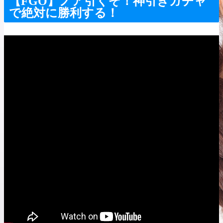
【FGO】ノア引くぞ！神引きガチャ
で絶対に勝利する！