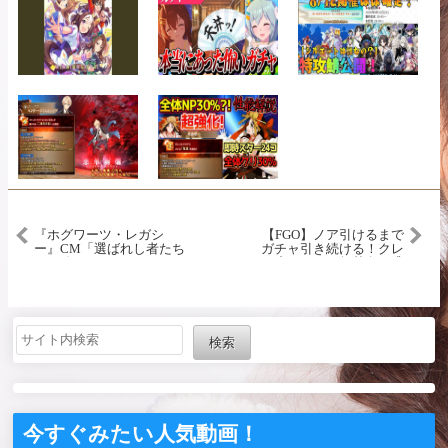
『ホグワーツ・レガシ
【FGO】ノア引けるまで
ー』CM「選ばれし者たち
ガチャ引き続ける！クレ
へ」篇
カ止まったら無基名で逃
亡！【最終再臨と性能確
認】
検索
今すぐみたい人気動画！