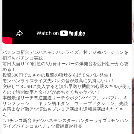
パチンコ新台デジハネモンハンライズ、甘デジ99バージョンを
初打ちパチンコ実践！
前日大当り100回超の5万発オーバーの爆発台を翌日朝一から攻
める！
投資500円でまさかの反撃の狼煙をあげて先バレ発生！
モンハンライズライズ先バレの音が最高に気持ちいい！
突破してRUSHに突入すると演出早送り機能の心眼スキルが使え
るので時間効率とタイパがめちゃくちゃヤバい！
本機最強リーチ悪逆無道リーチやボタンバイブ、レバブル、キ
リンフラッシュ、キリン柄ボタン、ウェーブアクション、先読
み演出など激アツ演出もプレミア演出も違和感演出もたくさ
ん！
#パチンコ新台 #デジハネモンスターハンターライズ #モンハン
ライズパチンコ #ハチミツ横綱慶次社長