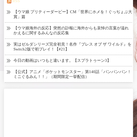
RSS
【ウマ娘 プリティーダービー】CM「世界にホメを！ぐっぢょぶ大
賞」篇
【ウマ娘海外の反応】突然の訃報に海外からも哀悼の言葉が溢れ
かえるに関するみんなの反応集
実はゼルダシリーズ完全初見！名作『ブレス オブ ザ ワイルド』を
Switch2版で初プレイ！【#21】
今日の動画はいつもと違います。【スプラトゥーン3】
【公式】アニメ「ポケットモンスター」第140話「パンパンパン！
ミニぐるみん！！」（期間限定一挙配信）