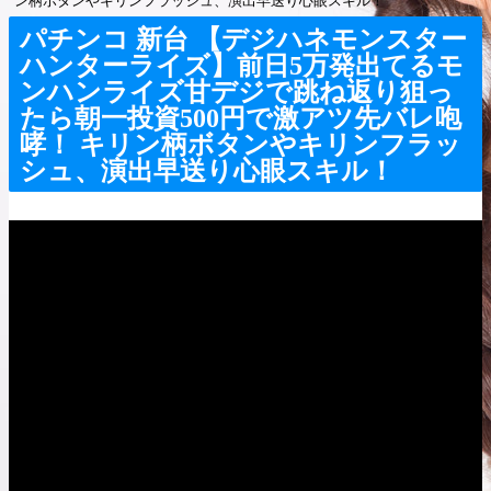
ン柄ボタンやキリンフラッシュ、演出早送り心眼スキル！
パチンコ 新台 【デジハネモンスター
ハンターライズ】前日5万発出てるモ
ンハンライズ甘デジで跳ね返り狙っ
たら朝一投資500円で激アツ先バレ咆
哮！ キリン柄ボタンやキリンフラッ
シュ、演出早送り心眼スキル！