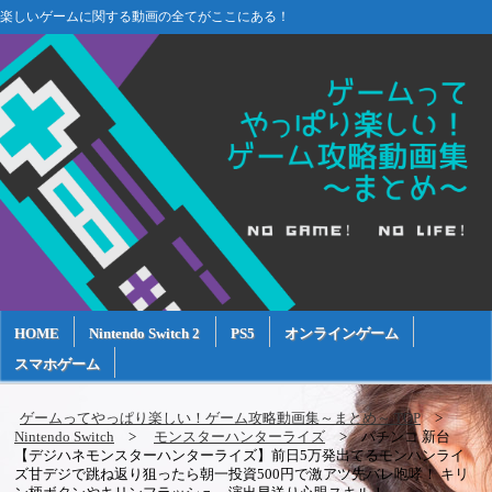
楽しいゲームに関する動画の全てがここにある！
HOME
Nintendo Switch 2
PS5
オンラインゲーム
スマホゲーム
ゲームってやっぱり楽しい！ゲーム攻略動画集～まとめ～ TOP
Nintendo Switch
モンスターハンターライズ
パチンコ 新台
【デジハネモンスターハンターライズ】前日5万発出てるモンハンライ
ズ甘デジで跳ね返り狙ったら朝一投資500円で激アツ先バレ咆哮！ キリ