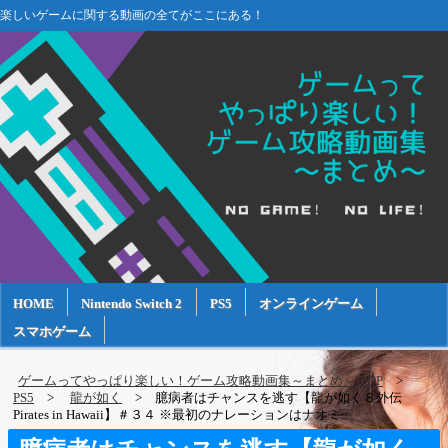
楽しいゲームに関する動画の全てがここにある！
HOME
Nintendo Switch 2
PS5
オンラインゲーム
スマホゲーム
ゲームってやっぱり楽しい！ゲーム攻略動画集～まとめ～ TOP
PS5
龍が如く
臆病者はチャンスを逃す【龍が如く８外伝
Pirates in Hawaii】＃３４ ※最初のナレーションはナオミ