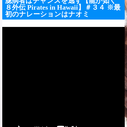
臆病者はチャンスを逃す【龍が如く
８外伝 Pirates in Hawaii】＃３４ ※最
初のナレーションはナオミ