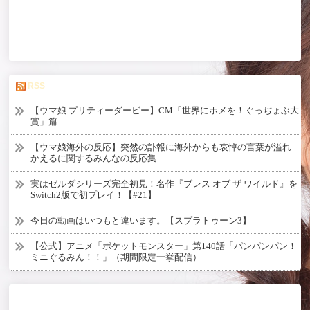
RSS
【ウマ娘 プリティーダービー】CM「世界にホメを！ぐっぢょぶ大
賞」篇
【ウマ娘海外の反応】突然の訃報に海外からも哀悼の言葉が溢れ
かえるに関するみんなの反応集
実はゼルダシリーズ完全初見！名作『ブレス オブ ザ ワイルド』を
Switch2版で初プレイ！【#21】
今日の動画はいつもと違います。【スプラトゥーン3】
【公式】アニメ「ポケットモンスター」第140話「パンパンパン！
ミニぐるみん！！」（期間限定一挙配信）