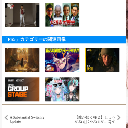
「PS5」カテゴリーの関連画像
A Substantial Switch 2
【龍が如く極２】しょう
Update
がねぇじゃねぇか、コイ
ツらが悪いんだ。#３【ネ