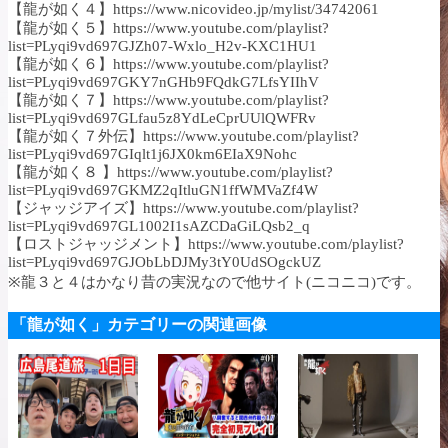
【龍が如く４】https://www.nicovideo.jp/mylist/34742061
【龍が如く５】https://www.youtube.com/playlist?
list=PLyqi9vd697GJZh07-Wxlo_H2v-KXC1HU1
【龍が如く６】https://www.youtube.com/playlist?
list=PLyqi9vd697GKY7nGHb9FQdkG7LfsYIIhV
【龍が如く７】https://www.youtube.com/playlist?
list=PLyqi9vd697GLfau5z8YdLeCprUUlQWFRv
【龍が如く７外伝】https://www.youtube.com/playlist?
list=PLyqi9vd697GIqlt1j6JX0km6EIaX9Nohc
【龍が如く８ 】https://www.youtube.com/playlist?
list=PLyqi9vd697GKMZ2qItluGN1ffWMVaZf4W
【ジャッジアイズ】https://www.youtube.com/playlist?
list=PLyqi9vd697GL1002I1sAZCDaGiLQsb2_q
【ロストジャッジメント】https://www.youtube.com/playlist?
list=PLyqi9vd697GJObLbDJMy3tY0UdSOgckUZ
※龍３と４はかなり昔の実況なので他サイト(ニコニコ)です。
「龍が如く」カテゴリーの関連画像