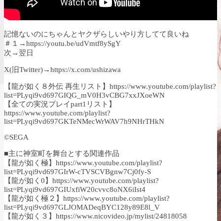
記憶ないのにちゃんとヤクザらしいやり方してて良いね
＃１→https://youtu.be/udVmtf8ySgY
次→翌日
X(旧Twitter)→https://x.com/ushizawa
【龍が如く８外伝 再生リスト】https://www.youtube.com/playlist?
list=PLyqi9vd697GIQG_mV0H3vCBG7xxJXoeWN
【全ての実況プレイpart1リスト】
https://www.youtube.com/playlist?
list=PLyqi9vd697GKTeNMecWrWAV7h9NHrTHkN
©SEGA
■主に神室町を舞台とする関連作品
【龍が如く極】https://www.youtube.com/playlist?
list=PLyqi9vd697GIrW-cTVSCVBgnw7Cj0fy-S
【龍が如く0】https://www.youtube.com/playlist?
list=PLyqi9vd697GIUxfiW20cvvc8oNX6iIst4
【龍が如く極２】https://www.youtube.com/playlist?
list=PLyqi9vd697GLJOMADeqBYC128y89E8l_V
【龍が如く３】https://www.nicovideo.jp/mylist/24818058