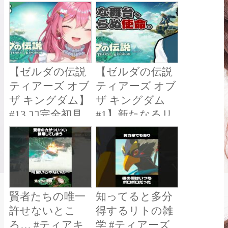
ティアキン】
ィアーズオブ ザ
キングダム
Nintendo Switch 2
Edition #zelda
#shorts
【ゼルダの伝説
【ゼルダの伝説
ティアーズ オブ
ティアーズ オブ
ザ キングダム】
ザ キングダム
#13 ｺｺ完全初見
#1】新たなるリ
ルージュの笑
ンクの戦い。舞
顔を取り戻した
台は空へ…！！
いんです【倉持
【にじさんじ/社
めると/にじさん
築】
じ】
賢者たちの唯一
知ってると多分
許せないとこ
得するリトの雑
ろ… #ティアキ
学 #ティアーズ