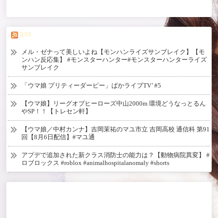
RSS
メル・ゼナって美しいよね【モンハンライズサンブレイク】【モ
ンハン反応集】 #モンスターハンター#モンスターハンターライズ
サンブレイク
「ウマ娘 プリティーダービー」ぱかライブTV’ #5
【ウマ娘】リーグオブヒーローズ中山2000m 環境どうなっとるん
やSP！！【トレセン軒】
【ウマ娘／中村カンナ】吉岡茉祐のマユ市立 吉岡高校 通信科 第91
回【8月6日配信】#マユ通
アプデで追加された新クラス消防士の能力は？【動物病院異変】 #
ロブロックス #roblox #animalhospitalanomaly #shorts