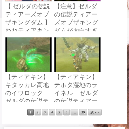
【 ゼルダの伝説
【注意】ゼルダ
ティアーズオブ
の伝説ティアー
ザキングダム 】
ズオブザキング
ねねティアキン
ダムが面白すぎ
伝説#1【 桃鈴ね
て逆に危険な
ね / ホロライブ
件!!【クリア感
】
想】
【ティアキン】
【ティアキン】
キタッカレ高地
テホタ湿地のラ
のイワロック
イネル ゼルダ
ゼルダの伝説テ
の伝説ティアー
ィアーズ オブザ
ズオブ ザキング
1
2
3
4
5
6
…
29
次へ »
キングダム #ゼ
ダムNintendo
Switch 2 Edition
ルダの伝説 #テ