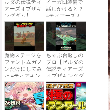
ルダの伝説ティ
イーガ団装備で
アーズオブザキ
話しかけると？
ングダム】
#ティアーズオ
ブザキングダム
#ティアキン
魔物ステージを
ちゃぶ台返しの
ファントムガノ
プロ【ゼルダの
ンだけにしてみ
伝説ティアーズ
た #ティアキン
オブザキングダ
#ティアーズオ
ム】
ブザキングダム