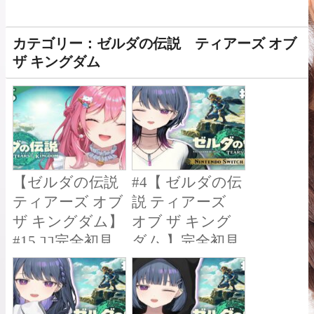
カテゴリー：ゼルダの伝説 ティアーズ オブ
ザ キングダム
【ゼルダの伝説
#4【 ゼルダの伝
ティアーズ オブ
説 ティアーズ
ザ キングダム】
オブ ザ キング
#15 ｺｺ完全初見
ダム 】完全初見
いよいよ終
プレイ！プルア
盤!! ハイラル城
パット強化した
を大探索!!【倉
いよ～～
【小