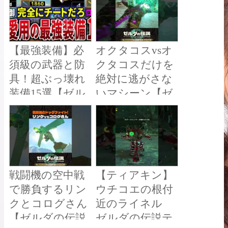
m #ending
【ティアキン
Switch2】【ゼル
ダの伝説ティア
【最強装備】必
オクタコスvsオ
ーズオブザキン
須級の武器と防
クタコスだけを
グダム】【顔出
具！超ぶっ壊れ
絶対に逃がさな
し女性ゲーム実
装備15選【ゼル
いマシーン【ゼ
況】
ダの伝説ティア
ルダの伝説 ティ
ーズオブザキン
アキン】
グダム】【総集
編】【作業用】
戦闘機の空中戦
【ティアキン】
で勝負するリン
ウチコエの根付
クとコログさん
近のライネル
【ゼルダの伝説
ゼルダの伝説テ