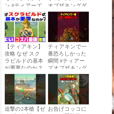
ン #ティアーズ
オブザキングダ
オブザキングダ
ム #ブレスオブ
ム
ザワイルド
【ティアキン】
ティアキンで一
攻略 なぜ スク
番恐ろしかった
ラビルドの基本
瞬間 #ティアー
が重要なのか？
ズオブザキング
武器の裏技【ゼ
ダム #ティアキ
ルダの伝説 ティ
ン
アーズ オブ ザ
キングダム】
追撃の2本槍【ゼ
お告げコッコに