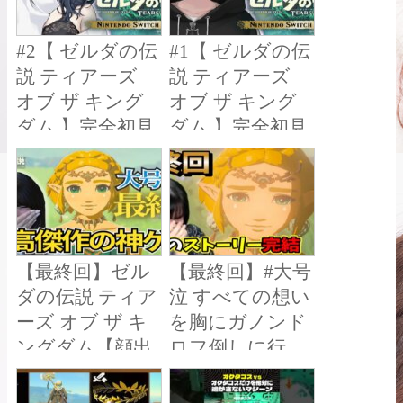
持めると/にじさ
清水 透 / にじさ
んじ】
んじ】
#2【 ゼルダの伝
#1【 ゼルダの伝
説 ティアーズ
説 ティアーズ
オブ ザ キング
オブ ザ キング
ダム 】完全初見
ダム 】完全初見
プレイ！寄り道
プレイ！ティア
は無限【小清水
キンやるぞおお
透 / にじさん
お【小清水 透 /
じ】
にじさんじ】
【最終回】ゼル
【最終回】#大号
ダの伝説 ティア
泣 すべての想い
ーズ オブ ザ キ
を胸にガノンド
ングダム【顔出
ロフ倒しに行
し実況プレイ】
く。感動のスト
#tearsofthekingdo
ーリー完結!!