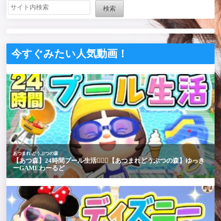
#zelda #shorts
ィアキン #zelda
検索
#shorts
今すぐみたい人気動画！