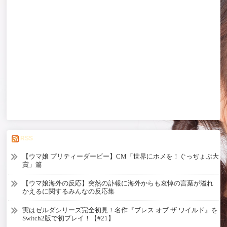
RSS
【ウマ娘 プリティーダービー】CM「世界にホメを！ぐっぢょぶ大
賞」篇
【ウマ娘海外の反応】突然の訃報に海外からも哀悼の言葉が溢れ
かえるに関するみんなの反応集
実はゼルダシリーズ完全初見！名作『ブレス オブ ザ ワイルド』を
Switch2版で初プレイ！【#21】