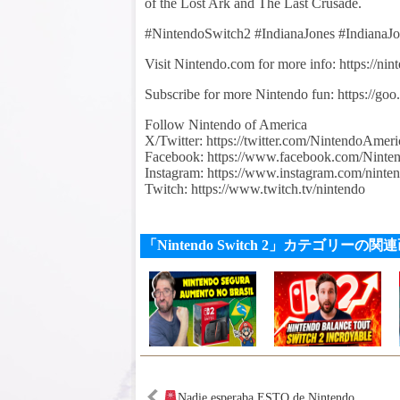
of the Lost Ark and The Last Crusade.
#NintendoSwitch2 #IndianaJones #IndianaJo
Visit Nintendo.com for more info: https://ni
Subscribe for more Nintendo fun: https://go
Follow Nintendo of America
X/Twitter: https://twitter.com/NintendoAmeri
Facebook: https://www.facebook.com/Ninte
Instagram: https://www.instagram.com/ninte
Twitch: https://www.twitch.tv/nintendo
「Nintendo Switch 2」カテゴリーの関
Nadie esperaba ESTO de Nintendo