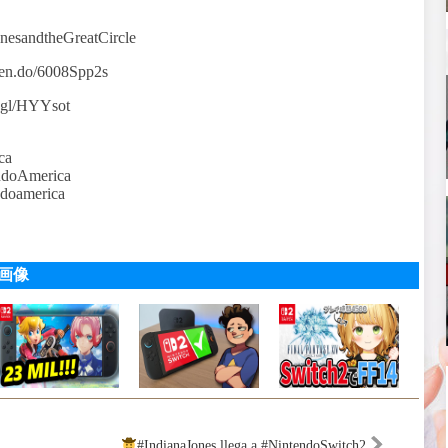
nesandtheGreatCircle
nten.do/6008Spp2s
o.gl/HYYsot
ca
ndoAmerica
ndoamerica
連画像
#IndianaJones llega a #NintendoSwitch2