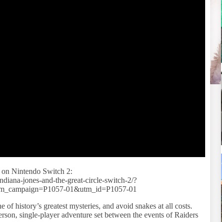
w on Nintendo Switch 2:
ndiana-jones-and-the-great-circle-switch-2/?
m_campaign=P1057-01&utm_id=P1057-01
of history’s greatest mysteries, and avoid snakes at all costs.
person, single-player adventure set between the events of Raiders