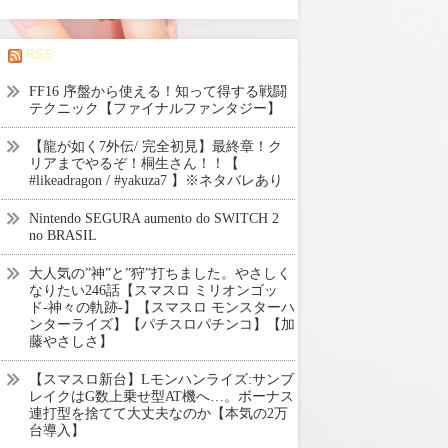
RSS
FF16 序盤から使える！知って得する戦闘
テクニック【ファイナルファンタジー】
【龍が如く7外伝/ 完全初見】最終章！ク
リアまでやるぞ！桐生さん！！【
#likeadragon / #yakuza7 】※ネタバレあり
Nintendo SEGURA aumento do SWITCH 2
no BRASIL
大人気の”神”と”狩”打ちました。やさしく
なりたい246話【スマスロ ミリオンゴッ
ド-神々の軌跡-】【スマスロ モンスターハ
ンターライズ】【パチスロパチンコ】【加
藤やさしさ】
【スマスロ新台】Lモンハンライズ:サンブ
レイクはG数上乗せ型AT機へ…。ボーナス
連打型を捨てて大丈夫なのか【本気の2万
台導入】