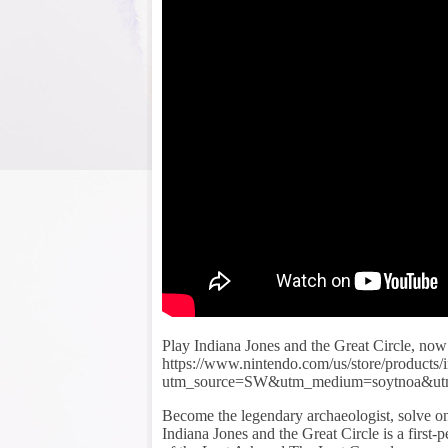
Play Indiana Jones and the Great Circle, no
https://www.nintendo.com/us/store/products/i
utm_source=SW&utm_medium=soytnoa&ut
Become the legendary archaeologist, solve one 
Indiana Jones and the Great Circle is a first-