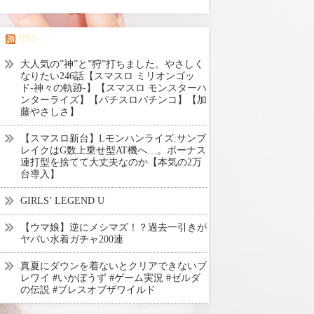
RSS
大人気の”神”と”狩”打ちました。やさしく
なりたい246話【スマスロ ミリオンゴッ
ド-神々の軌跡-】【スマスロ モンスターハ
ンターライズ】【パチスロパチンコ】【加
藤やさしさ】
【スマスロ新台】Lモンハンライズ:サンブ
レイクはG数上乗せ型AT機へ…。ボーナス
連打型を捨てて大丈夫なのか【本気の2万
台導入】
GIRLS’ LEGEND U
【ウマ娘】逆にメシマズ！？過去一引きが
ヤバい水着ガチャ200連
真夏にダウンを着ないとクリアできないブ
レワイ #いかぼうず #ゲーム実況 #ゼルダ
の伝説 #ブレスオブザワイルド