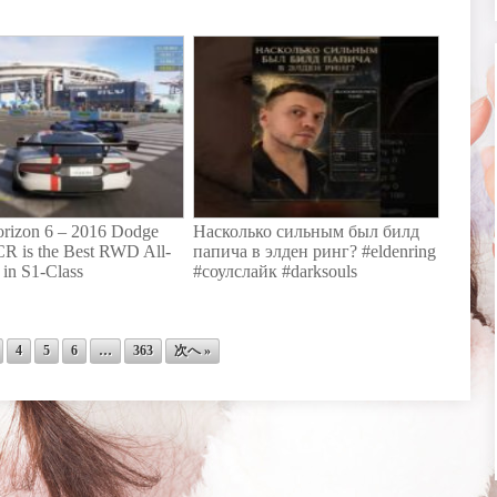
orizon 6 – 2016 Dodge
Насколько сильным был билд
R is the Best RWD All-
папича в элден ринг? #eldenring
in S1-Class
#соулслайк #darksouls
4
5
6
…
363
次へ »