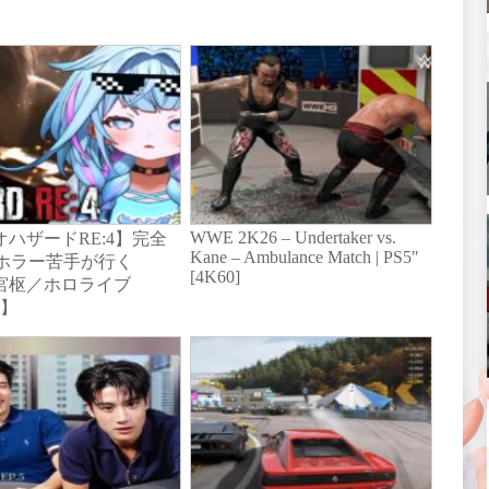
WWE 2K26 – Undertaker vs.
ハザードRE:4】完全
Kane – Ambulance Match | PS5″
ホラー苦手が行く
[4K60]
水宮枢／ホロライブ
S】