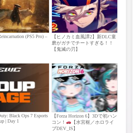
Reincarnation (PS5 Pro) –
【ヒノカミ血風譚2】新DLC童
磨がガチでチートすぎる！！
【鬼滅の刃】
Duty: Black Ops 7 Esports
【Forza Horizon 6】3Dで初ハン
up | Day 1
コン！
【水宮枢／ホロライ
ブDEV_IS】