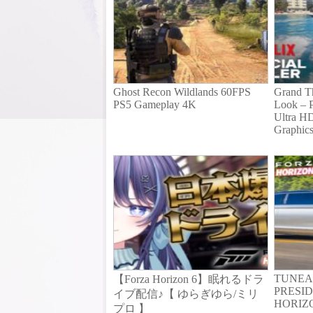
Ghost Recon Wildlands 60FPS
Grand Th
PS5 Gameplay 4K
Look – 
Ultra HD
Graphic
TUNEA
【Forza Horizon 6】眠れるドラ
PRESID
イブ配信♪【 ゆらぎゆら/ミリ
HORIZ
プロ 】