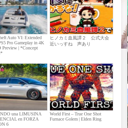
eft Auto VI: Extended
ヒノカミ血風譚２ 公式大会
PS5 Pro Gameplay in 4K
近いっすね 声あり
 Preview | *Concept
s*
NDO una LIMUSINA
World First – True One Shot
ENCIAL en FORZA
Furnace Golem | Elden Ring
ON 6