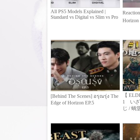
All PS5 Models Explained |
Reaction
Standard vs Digital vs Slim vs Pro
Horizon 
【 ELD
[Behind The Scenes] อรุณรุ่ง The
1 い
Edge of Horizon EP.5
じ / 