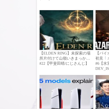
【ELDEN RING】未探索の場
【バイオ
所片付けて山嶺いきまっか…
初見
#22【甲斐田晴/にじさんじ】
#6【
DEV_I