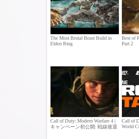
The Most Brutal Beast Build in
Best of 
Elden Ring
Part 2
Call of Duty: Modern Warfare 4 |
Call of 
World C
キャンペーン初公開: 戦線後退