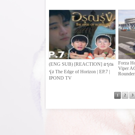
Forza H
(ENG SUB) [REACTION] อรุณ
Viper AC
รุ่ง The Edge of Horizon | EP.7 |
Rounder 
IPOND TV
1
2
3