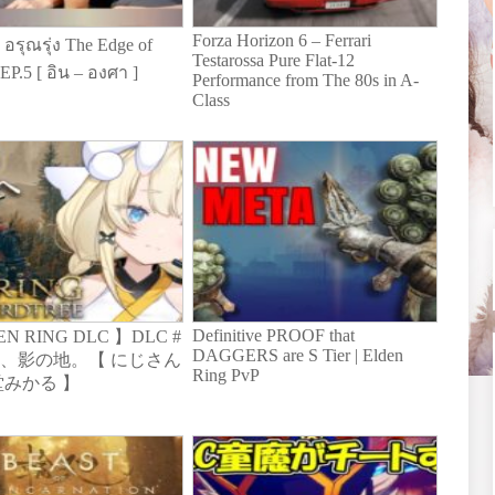
Forza Horizon 6 – Ferrari
 อรุณรุ่ง The Edge of
Testarossa Pure Flat-12
EP.5 [ อิน – องศา ]
Performance from The 80s in A-
Class
Definitive PROOF that
EN RING DLC 】DLC #
DAGGERS are S Tier | Elden
ざ、影の地。【 にじさん
Ring PvP
蝸堂みかる 】